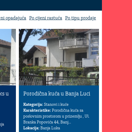
eni opadajuća
Po cijeni rastuća
Po tipu prodaje
ks u
Porodična kuća u Banja Luci
Kategorija:
Stanovi i kuće
Karakteristike:
Porodična kuća sa
poslovnim prostorom u prizemlju , Ul.
Branka Popovića 44, Banj...
nja
Lokacija:
Banja Luka