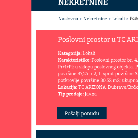
NEKRETNINE
Naslovna
Nekretnine
Lokali
Posl
Poslovni prostor u TC A
Kategorija:
Lokali
Karakteristike:
Poslovni prostor br. 4
Pr+1+Pk u sklopu poslovnog objekta. P
površine 37,25 m2; 1. sprat površine 3
potkrovlje površine 30,52 m2; ukupno
Lokacija:
TC ARIZONA, Dubrave/Brčk
Tip prodaje:
Javna
Pošalji ponudu