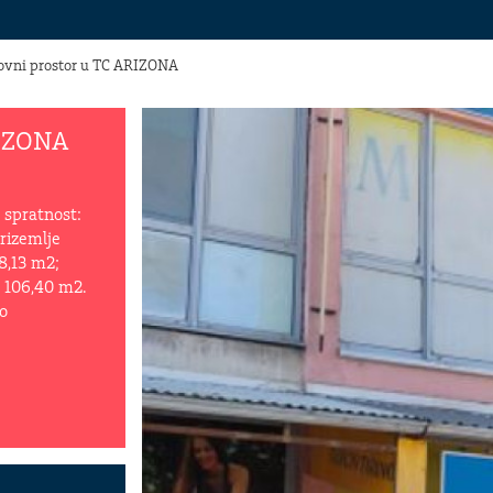
ovni prostor u TC ARIZONA
RIZONA
, spratnost:
rizemlje
8,13 m2;
 106,40 m2.
o