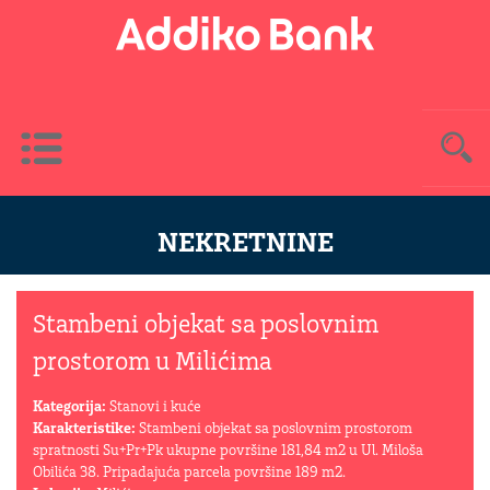
Toggle
navigation
NEKRETNINE
Stambeni objekat sa poslovnim
prostorom u Milićima
Kategorija:
Stanovi i kuće
Karakteristike:
Stambeni objekat sa poslovnim prostorom
spratnosti Su+Pr+Pk ukupne površine 181,84 m2 u Ul. Miloša
Obilića 38. Pripadajuća parcela površine 189 m2.