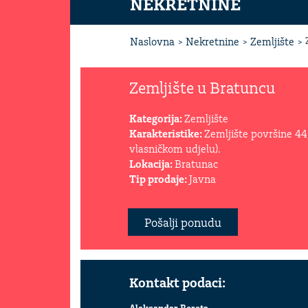
NEKRETNINE
Naslovna
Nekretnine
Zemljište
Zemljište u Bratuncu
Kategorija:
Zemljište
Karakteristike:
Zemljište površine 44
vlasničkom udjelu).
Lokacija:
Bratunac
Tip prodaje:
Javna
Pošalji ponudu
Kontakt podaci: